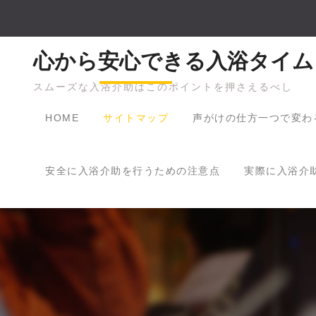
Skip
to
content
心から安心できる入浴タイム
スムーズな入浴介助はこのポイントを押さえるべし
HOME
サイトマップ
声がけの仕方一つで変わ
安全に入浴介助を行うための注意点
実際に入浴介